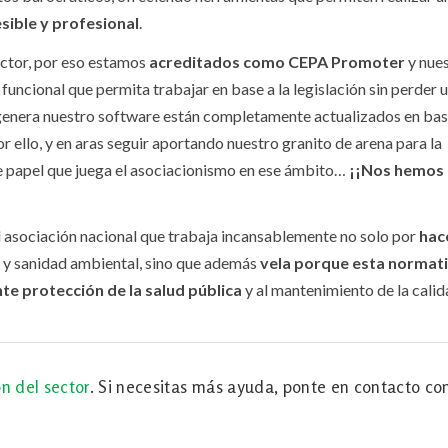
sible y profesional
.
ector, por eso estamos
acreditados como CEPA Promoter
y nue
uncional que permita trabajar en base a la legislación sin perder 
genera nuestro software están completamente actualizados en bas
r ello, y en aras seguir aportando nuestro granito de arena para la
te papel que juega el asociacionismo en ese ámbito…
¡¡Nos hemos
al asociación nacional que trabaja incansablemente no solo por
hace
s y sanidad ambiental, sino que además
vela porque esta normati
nte protección de la salud pública
y al mantenimiento de la calid
n del sector
. Si necesitas más ayuda, ponte en contacto co