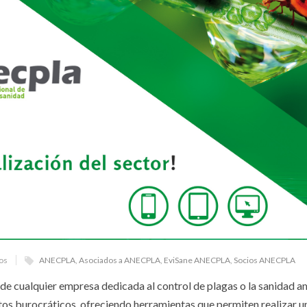
os
ANECPLA
,
Asociados a ANECPLA
,
EviSane ANECPLA
,
Socios ANECPLA
s de cualquier empresa dedicada al control de plagas o la sanidad a
tos burocráticos, ofreciendo herramientas que permiten realizar 