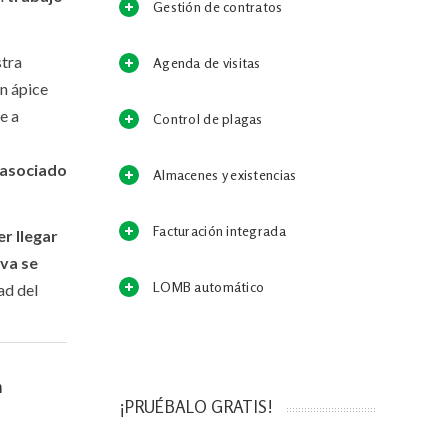
Gestión de contratos
stra
Agenda de visitas
un ápice
e a
Control de plagas
 asociado
Almacenes y existencias
Facturación integrada
r llegar
va se
LOMB automático
ad del
n
¡PRUÉBALO GRATIS!