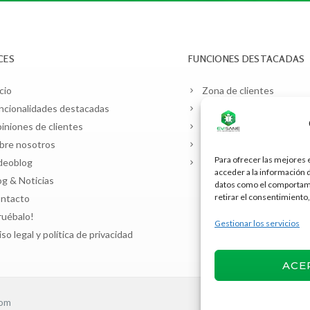
CES
FUNCIONES DESTACADAS
cio
Zona de clientes
ncionalidades destacadas
Planificación y contratos
iniones de clientes
Manejo de plagas
bre nosotros
Facturación SII / DTE
Para ofrecer las mejores 
deoblog
Almacenes y vehículos
acceder a la información 
og & Noticias
datos como el comportamie
retirar el consentimiento,
ntacto
ruébalo!
Gestionar los servicios
iso legal y política de privacidad
ACE
rom