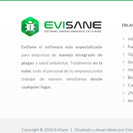
ENLA
Ini
Fu
EviSane
el
software más especializado
Op
para empresas de
manejo integrado de
So
plagas
y salud ambiental. Totalmente
en la
Vi
nube
, todo el personal de tu empresa podrá
Bl
trabajar de manera simultánea
desde
Co
cualquier lugar
.
¡P
Av
Copyright © 2026
EviSane
| Diseñado y desarrollado por
Evi