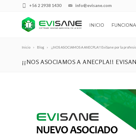
+56 2 2938 1430
info@evisane.com
INICIO
FUNCIONA
Inicio
Blog
¡¡NOS ASOCIAMOS A ANECPLA!! EviSane por la profesio
¡¡NOS ASOCIAMOS A ANECPLA!! EVISA