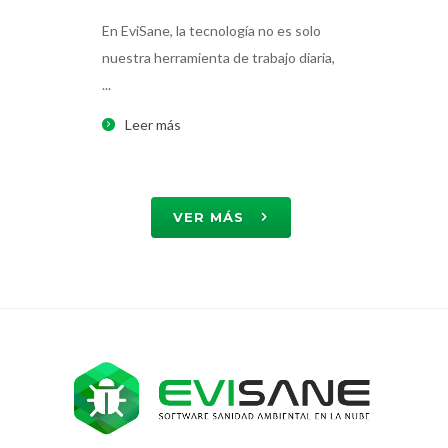
En EviSane, la tecnología no es solo
Imagina est
nuestra herramienta de trabajo diaria,
casa, prepar
...
Leer má
Leer más
VER MÁS