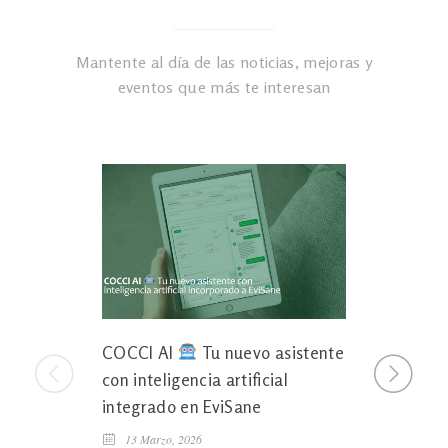
Mantente al día de las noticias, mejoras y
eventos que más te interesan
COCCI AI
Tu nuevo asistente
Tu agend
con inteligencia artificial
100% int
integrado en EviSane
calendar
13 Marzo, 2026
5 Diciembr