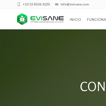
+52 55 8526 3220
info@evisane.com
INICIO
FUNCIONA
CON