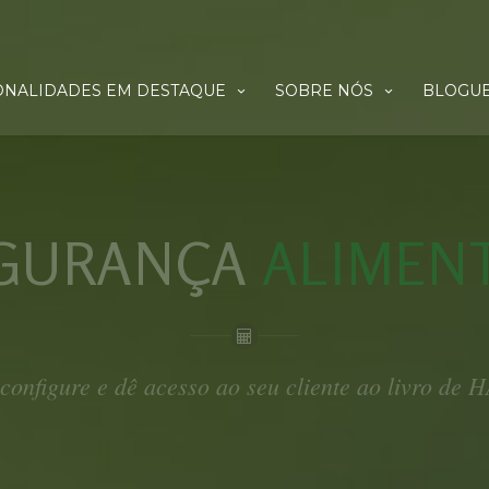
ONALIDADES EM DESTAQUE
SOBRE NÓS
BLOGU
GURANÇA
ALIMEN
 configure e dê acesso ao seu cliente ao livro de