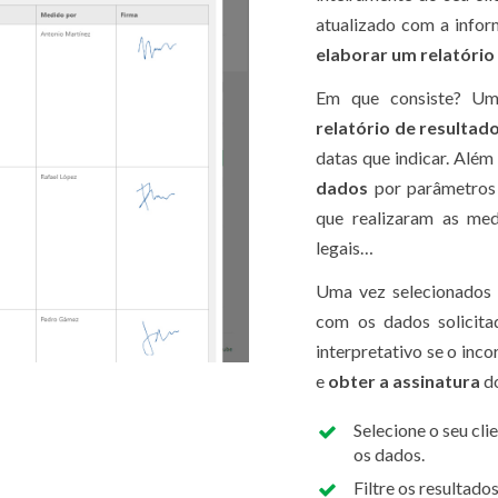
atualizado com a info
elaborar um relatório
Em que consiste? Um
relatório de resultad
datas que indicar. Além
dados
por parâmetros c
que realizaram as med
legais…
Uma vez selecionados o
com os dados solicita
interpretativo se o inc
e
obter a assinatura
do
Selecione o seu cli
os dados.
Filtre os resultado