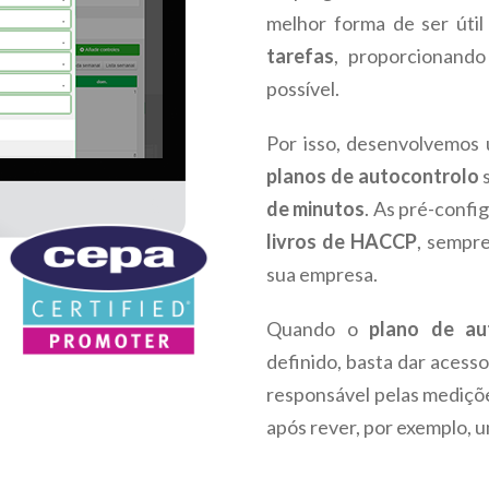
melhor forma de ser úti
tarefas
, proporcionand
possível.
Por isso, desenvolvemos
planos de autocontrolo
s
de minutos
. As pré-confi
livros de HACCP
, sempr
sua empresa.
Quando o
plano de au
definido, basta dar acesso 
responsável pelas mediç
após rever, por exemplo, u