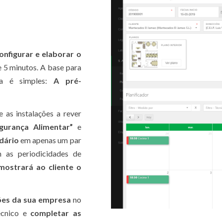
onfigurar e elaborar o
 5 minutos. A base para
fa é simples:
A pré-
 as instalações a rever
urança Alimentar”
e
ndário
em apenas um par
 as periodicidades de
mostrará ao cliente o
ções da sua empresa
no
técnico e
completar as