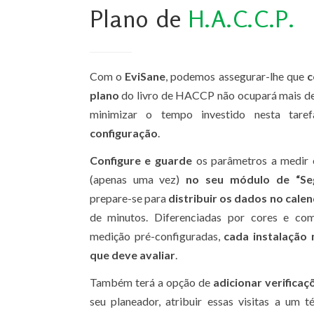
Plano de
H.A.C.C.P.
Com o
EviSane
, podemos assegurar-lhe que
c
plano
do livro de HACCP não ocupará mais de
minimizar o tempo investido nesta tare
configuração
.
Configure e guarde
os parâmetros a medir e
(apenas uma vez)
no seu módulo de “Seg
prepare-se para
distribuir os dados no cale
de minutos. Diferenciadas por cores e com
medição pré-configuradas,
cada instalação 
que deve avaliar
.
Também terá a opção de
adicionar verifica
seu planeador, atribuir essas visitas a um 