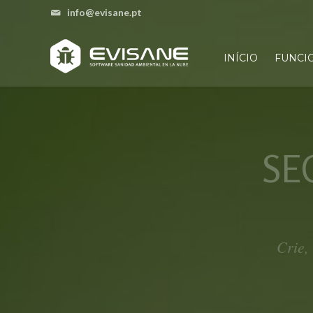
info@evisane.pt
INÍCIO
FUNCI
SE
Crie,