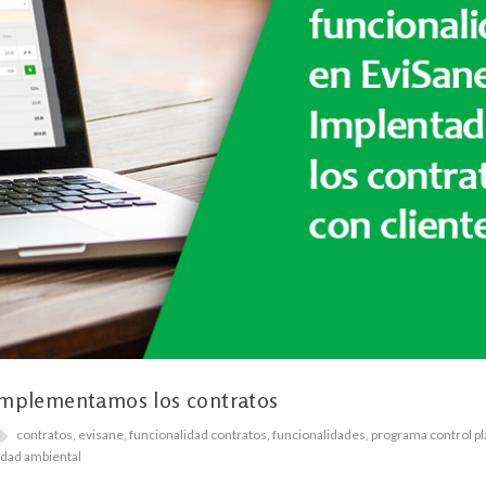
Implementamos los contratos
contratos
,
evisane
,
funcionalidad contratos
,
funcionalidades
,
programa control pl
idad ambiental