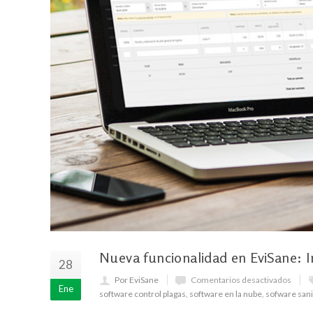
Nueva funcionalidad en EviSane: 
28
Por EviSane
Comentarios desactivados
Ene
software control plagas
,
software en la nube
,
sofware san