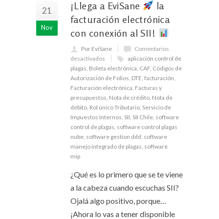
¡Llega a EviSane
la
21
facturación electrónica
Nov
con conexión al SII!
Por EviSane
Comentarios
desactivados
aplicación control de
plagas
,
Boleta electrónica
,
CAF
,
Códigos de
Autorización de Folios
,
DTE
,
facturación
,
Facturación electrónica
,
Facturas y
presupuestos
,
Nota de crédito
,
Nota de
débito
,
Rol único Tributario
,
Servicio de
Impuestos Internos
,
SII
,
SII Chile
,
software
control de plagas
,
software control plagas
nube
,
software gestion ddd
,
software
manejo integrado de plagas
,
software
mip
¿Qué es lo primero que se te viene
a la cabeza cuando escuchas SII?
Ojalá algo positivo, porque…
¡Ahora lo vas a tener disponible