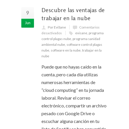
Descubre las ventajas de
9
trabajar en la nube
Jun
Por EviSane
Comentarios
desactivados
evisane
,
programa
control plagas nube
,
programa sanidad
ambiental nube
,
software control plagas
nube
,
software en la nube
,
trabajar en la
nube
Puede que no hayas caído en la
cuenta, pero cada día utilizas
numerosas herramientas de
“cloud computing” en tu jornada
laboral. Revisar el correo
electrónico, compartir un archivo
pesado con Google Drive o
escuchar alguna canción en tu
lista de Spotify se han convertido