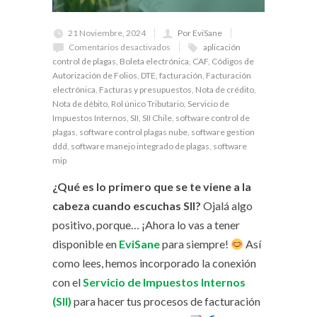
21 Noviembre, 2024
Por EviSane
Comentarios desactivados
aplicación
control de plagas
,
Boleta electrónica
,
CAF
,
Códigos de
Autorización de Folios
,
DTE
,
facturación
,
Facturación
electrónica
,
Facturas y presupuestos
,
Nota de crédito
,
Nota de débito
,
Rol único Tributario
,
Servicio de
Impuestos Internos
,
SII
,
SII Chile
,
software control de
plagas
,
software control plagas nube
,
software gestion
ddd
,
software manejo integrado de plagas
,
software
mip
¿Qué es lo primero que se te viene a la
cabeza cuando escuchas SII?
Ojalá algo
positivo, porque… ¡Ahora lo vas a tener
disponible en
EviSane
para siempre!
Así
como lees, hemos incorporado la conexión
con el
Servicio de Impuestos Internos
(SII)
para hacer tus procesos de facturación