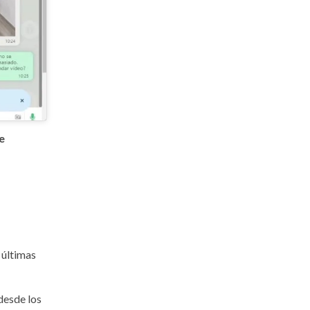
e
 últimas
desde los