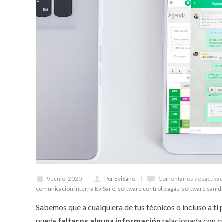
9 Junio, 2020
Por EviSane
Comentarios desactiva
comunicación interna EviSane
,
software control plagas
,
software sanid
Sabemos que a cualquiera de tus técnicos o incluso a ti
puede
faltaros alguna información
relacionada con c