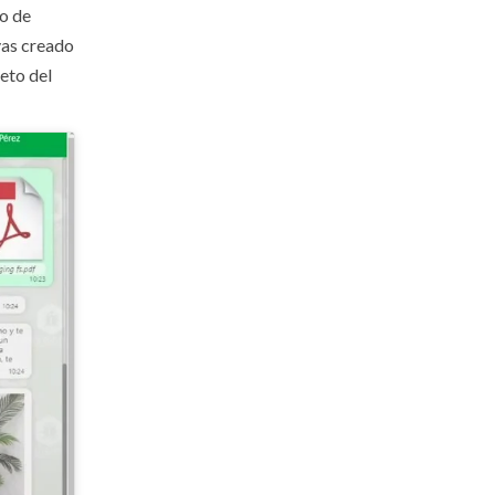
ro de
yas creado
leto del