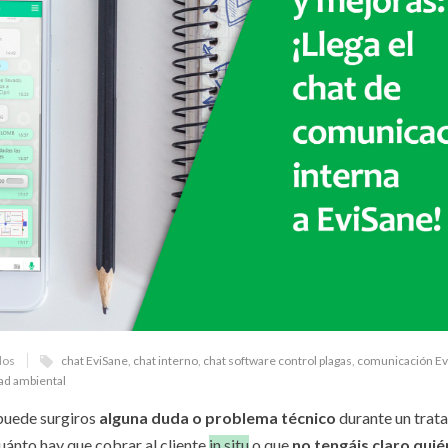
dos
chat EviSane
,
chat interno
,
chat software control plagas
,
comunicación Ev
ad ambiental
 puede surgiros
alguna duda o problema técnico
durante un trat
uánto hay que cobrar al cliente
in situ
o que
no tengáis claro qui