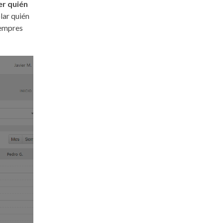
er quién
lar quién
siempres