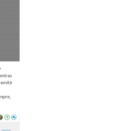
y
uentras
 emitir
empre,