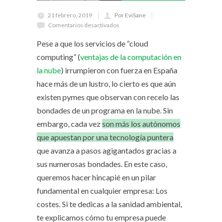
21 febrero, 2019
Por EviSane
Comentarios desactivados
Pese a que los servicios de “cloud
computing” (
ventajas de la computación en
la nube
) irrumpieron con fuerza en España
hace más de un lustro, lo cierto es que aún
existen pymes que observan con recelo las
bondades de un programa en la nube. Sin
embargo, cada vez
son más los autónomos
que apuestan por una tecnología puntera
que avanza a pasos agigantados gracias a
sus numerosas bondades. En este caso,
queremos hacer hincapié en un pilar
fundamental en cualquier empresa: Los
costes. Si te dedicas a la sanidad ambiental,
te explicamos cómo tu empresa puede