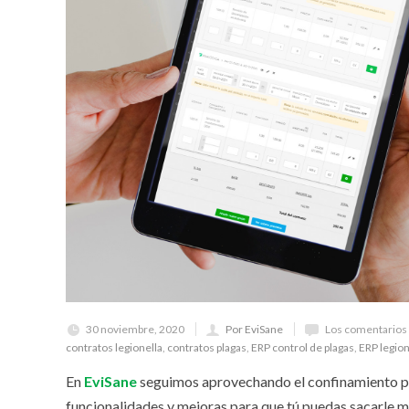
30 noviembre, 2020
Por EviSane
Los comentarios 
contratos legionella
,
contratos plagas
,
ERP control de plagas
,
ERP legion
En
EviSane
seguimos aprovechando el confinamiento pe
funcionalidades y mejoras para que tú puedas sacarle m