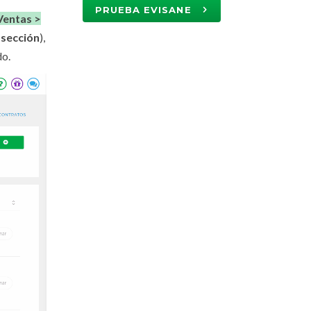
PRUEBA EVISANE
Ventas >
 sección
),
do.