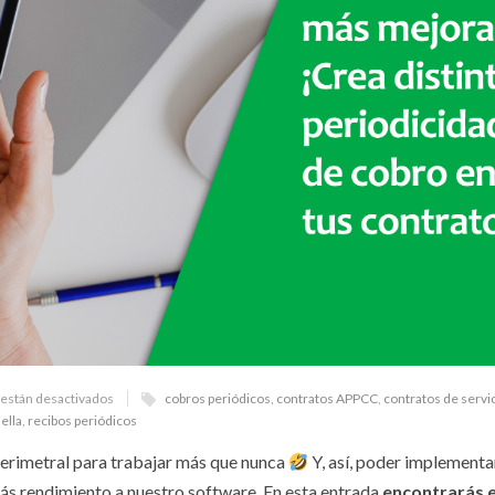
están desactivados
cobros periódicos
,
contratos APPCC
,
contratos de servi
ella
,
recibos periódicos
rimetral para trabajar más que nunca
Y, así, poder implement
ás rendimiento a nuestro software. En esta entrada
encontrarás e