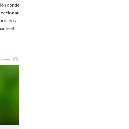
ación donde
leccionar
guardados
iante el