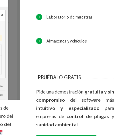
Laboratorio de muestras
Almacenes y vehículos
¡PRUÉBALO GRATIS!
Pide una demostración
gratuita y sin
compromiso
del software más
es de
intuitivo y especializado
para
bro del
empresas de
control de plagas
y
io del
sanidad ambiental
.