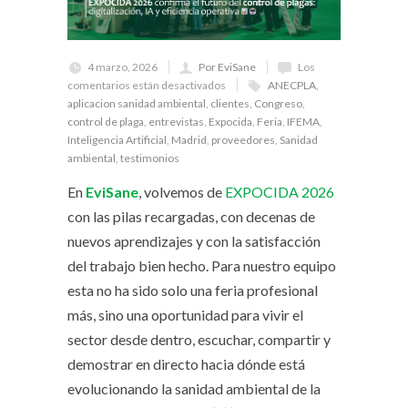
4 marzo, 2026
Por EviSane
Los
comentarios están desactivados
ANECPLA
,
aplicacion sanidad ambiental
,
clientes
,
Congreso
,
control de plaga
,
entrevistas
,
Expocida
,
Feria
,
IFEMA
,
Inteligencia Artificial
,
Madrid
,
proveedores
,
Sanidad
ambiental
,
testimonios
En
EviSane
, volvemos de
EXPOCIDA 2026
con las pilas recargadas, con decenas de
nuevos aprendizajes y con la satisfacción
del trabajo bien hecho. Para nuestro equipo
esta no ha sido solo una feria profesional
más, sino una oportunidad para vivir el
sector desde dentro, escuchar, compartir y
demostrar en directo hacia dónde está
evolucionando la sanidad ambiental de la