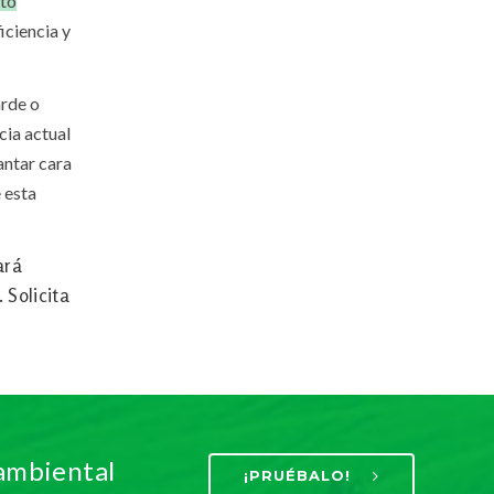
nto
iciencia y
arde o
cia actual
antar cara
 esta
ará
 Solicita
 ambiental
¡PRUÉBALO!