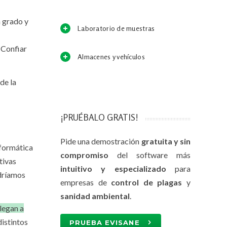
n grado y
Laboratorio de muestras
 Confiar
Almacenes y vehículos
de la
¡PRUÉBALO GRATIS!
Pide una demostración
gratuita y sin
nformática
compromiso
del software más
tivas
intuitivo y especializado
para
odríamos
empresas de
control de plagas
y
sanidad ambiental
.
legan a
distintos
PRUEBA EVISANE