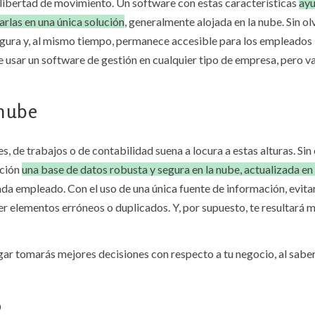
a libertad de movimiento. Un software con estas características
ayu
arlas en una única solución
, generalmente alojada en la nube. Sin olv
gura y, al mismo tiempo, permanece accesible para los empleados
 usar un software de gestión en cualquier tipo de empresa, pero 
 nube
es, de trabajos o de contabilidad suena a locura a estas alturas. Si
ición
una base de datos robusta y segura en la nube, actualizada e
cada empleado. Con el uso de una única fuente de información, evita
r elementos erróneos o duplicados. Y, por supuesto, te resultará
ugar tomarás mejores decisiones con respecto a tu negocio, al sabe
o