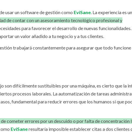
s de usar un software de gestión como
EviSane
. La experiencia es u
ad de contar con un asesoramiento tecnológico profesional y
ecesidades para favorecer el desarrollo de nuevas funcionalidades.
portar un valor añadido a tu negocio y a tus clientes.
stión trabajará constantemente para asegurar que todo funcione 
o son difícilmente sustituibles por una máquina, es cierto que la i
ciertos procesos laborales. La automatización de tareas administra
casos, fundamental para reducir errores que los humanos sí que p
 de cometer errores por un descuido o por falta de concentración l
n como
EviSane
resultaría imposible establecer citas a dos clientes 