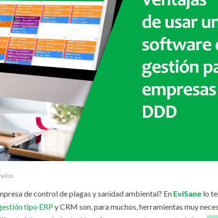
vados
mpresa de control de plagas y sanidad ambiental? En
EviSane
lo t
estión tipo ERP
y CRM son, para muchos, herramientas muy neces