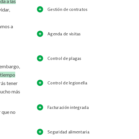
da a las
Gestión de contratos
idar,
vamos a
Agenda de visitas
Control de plagas
n embargo,
n tiempo
Control de legionella
rás tener
 mucho más
Facturación integrada
r que no
Seguridad alimentaria