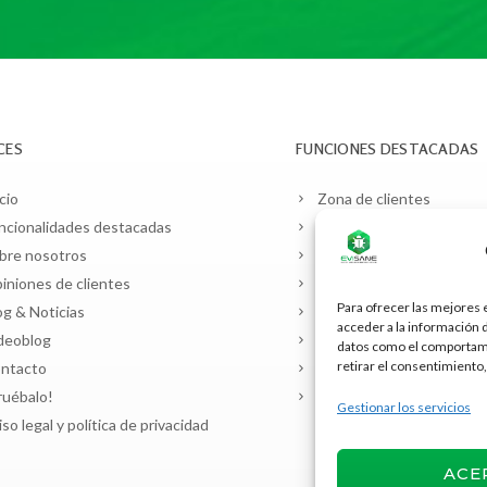
CES
FUNCIONES DESTACADAS
cio
Zona de clientes
ncionalidades destacadas
Planificación y contratos
bre nosotros
Manejo de plagas
iniones de clientes
Facturación SAT / CFDI
Para ofrecer las mejores 
og & Noticias
Almacenes y vehículos
acceder a la información 
deoblog
Control de legionella
datos como el comportamie
retirar el consentimiento,
ntacto
Laboratorio de muestras
ruébalo!
Seguridad alimentaria
Gestionar los servicios
iso legal y política de privacidad
ACE