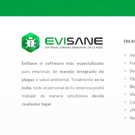
ENLA
Ini
Fu
EviSane
el
software más especializado
So
para empresas de
manejo integrado de
Op
plagas
y salud ambiental. Totalmente
en la
Bl
nube
, todo el personal de tu empresa podrá
Vi
trabajar de manera simultánea
desde
Co
cualquier lugar
.
¡P
Av