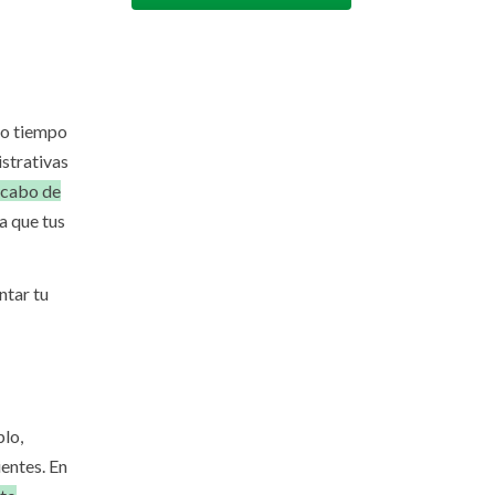
so tiempo
istrativas
a cabo de
a que tus
ntar tu
plo,
ientes. En