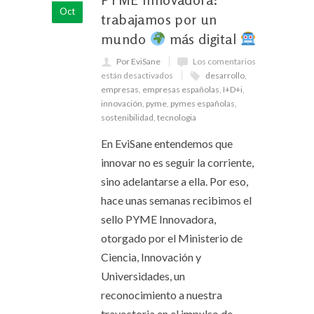
Oct
trabajamos por un
mundo
más digital
Por EviSane
Los comentarios
están desactivados
desarrollo
,
empresas
,
empresas españolas
,
I+D+i
,
innovación
,
pyme
,
pymes españolas
,
sostenibilidad
,
tecnologia
En EviSane entendemos que
innovar no es seguir la corriente,
sino adelantarse a ella. Por eso,
hace unas semanas recibimos el
sello PYME Innovadora,
otorgado por el Ministerio de
Ciencia, Innovación y
Universidades, un
reconocimiento a nuestra
trayectoria en el impulso de