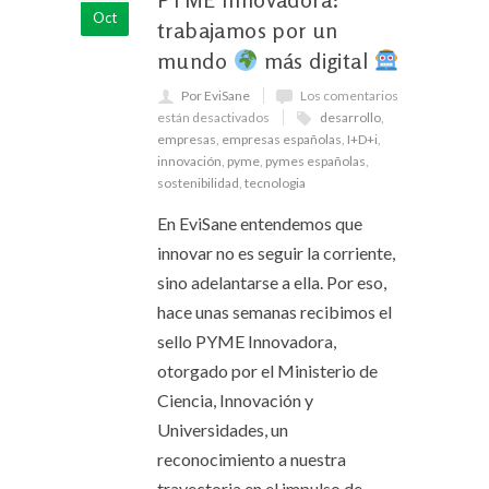
Oct
trabajamos por un
mundo
más digital
Por EviSane
Los comentarios
están desactivados
desarrollo
,
empresas
,
empresas españolas
,
I+D+i
,
innovación
,
pyme
,
pymes españolas
,
sostenibilidad
,
tecnologia
En EviSane entendemos que
innovar no es seguir la corriente,
sino adelantarse a ella. Por eso,
hace unas semanas recibimos el
sello PYME Innovadora,
otorgado por el Ministerio de
Ciencia, Innovación y
Universidades, un
reconocimiento a nuestra
trayectoria en el impulso de