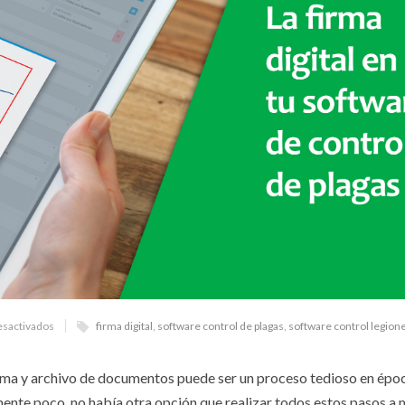
esactivados
firma digital
,
software control de plagas
,
software control legione
rma y archivo de documentos puede ser un proceso tedioso en époc
mente poco, no había otra opción que realizar todos estos pasos a 