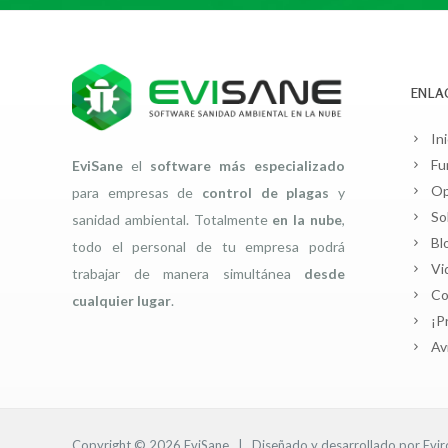
ENLA
Ini
Fu
EviSane
el
software más especializado
Op
para empresas de
control de plagas
y
So
sanidad ambiental. Totalmente
en la nube
,
Bl
todo el personal de tu empresa podrá
Vi
trabajar de manera simultánea
desde
Co
cualquier lugar
.
¡P
Av
Copyright © 2026
EviSane
| Diseñado y desarrollado por
Evi