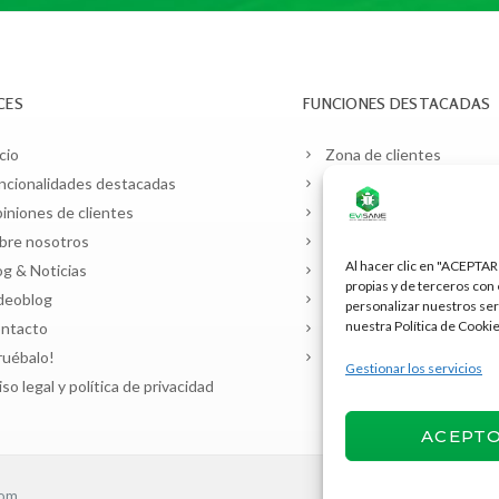
CES
FUNCIONES DESTACADAS
cio
Zona de clientes
ncionalidades destacadas
Planificación y contratos
iniones de clientes
Control de plagas
bre nosotros
Control de legionella
Al hacer clic en "ACEPTAR
og & Noticias
Seguridad alimentaria
propias y de terceros con 
deoblog
Laboratorio de muestras
personalizar nuestros ser
nuestra Política de Cooki
ntacto
Almacenes y vehículos
ruébalo!
Facturación
Gestionar los servicios
iso legal y política de privacidad
ACEPT
rom