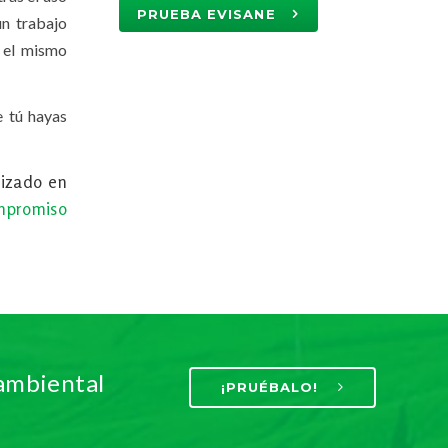
PRUEBA EVISANE
un trabajo
e el mismo
e tú hayas
lizado en
ompromiso
 ambiental
¡PRUÉBALO!