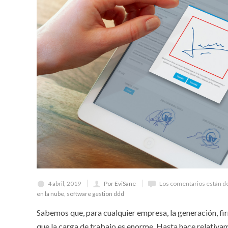
4 abril, 2019
Por EviSane
Los comentarios están d
en la nube
,
software gestion ddd
Sabemos que, para cualquier empresa, la generación, fi
que la carga de trabajo es enorme. Hasta hace relativa