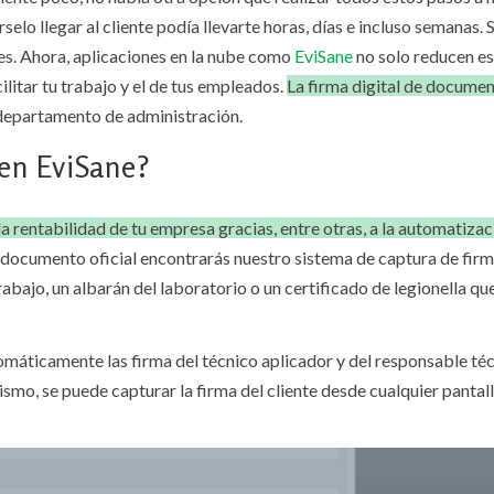
elo llegar al cliente podía llevarte horas, días e incluso semanas. S
mes. Ahora, aplicaciones en la nube como
EviSane
no solo reducen e
litar tu trabajo y el de tus empleados.
La firma digital de documen
departamento de administración.
 en EviSane?
a rentabilidad de tu empresa gracias, entre otras, a la automatizac
n documento oficial encontrarás nuestro sistema de captura de firm
 trabajo, un albarán del laboratorio o un certificado de legionella q
máticamente las firma del técnico aplicador y del responsable téc
mo, se puede capturar la firma del cliente desde cualquier pantalla