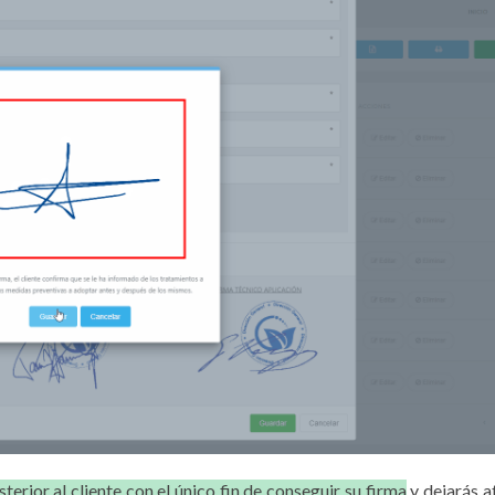
sterior al cliente con el único fin de conseguir su firma
y dejarás at