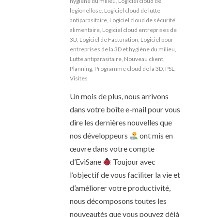
hygiène du milieu
,
Logiciel cloud de
légionellose
,
Logiciel cloud de lutte
antiparasitaire
,
Logiciel cloud de sécurité
alimentaire
,
Logiciel cloud entreprises de
3D
,
Logiciel de Facturation
,
Logiciel pour
entreprises de la 3D et hygiène du milieu
,
Lutte antiparasitaire
,
Nouveau client
,
Planning
,
Programme cloud de la 3D
,
PSL
,
Visites
Un mois de plus, nous arrivons
dans votre boîte e-mail pour vous
dire les dernières nouvelles que
nos développeurs
ont mis en
œuvre dans votre compte
d’EviSane
Toujour avec
l’objectif de vous faciliter la vie et
d’améliorer votre productivité,
nous décomposons toutes les
nouveautés que vous pouvez déjà