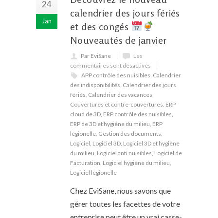
24
calendrier des jours fériés
Jan
et des congés
Nouveautés de janvier
Par EviSane
Les
commentaires sont désactivés
APP contrôle des nuisibles
,
Calendrier
des indisponibilités
,
Calendrier des jours
fériés
,
Calendrier des vacances
,
Couvertures et contre-couvertures
,
ERP
cloud de 3D
,
ERP contrôle des nuisibles
,
ERP de 3D et hygiène du milieu
,
ERP
légionelle
,
Gestion des documents
,
Logiciel
,
Logiciel 3D
,
Logiciel 3D et hygiène
du milieu
,
Logiciel anti nuisibles
,
Logiciel de
Facturation
,
Logiciel hygiène du milieu
,
Logiciel légionelle
Chez EviSane, nous savons que
gérer toutes les facettes de votre
entreprise peut être un vrai casse-