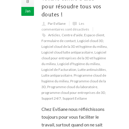
8
pour résoudre tous vos
Jan
doutes !
Par EviSane
Les
commentaires sont désactivés
Articles
,
Centre d'aide
,
Espace client
,
Formulaire de contact
,
Logiciel cloud 3D
,
Logiciel cloud de la 3D et hygiène du milieu
,
Logiciel cloud lutte antiparasitaire
,
Logiciel
cloud pour entreprises de la 3D et hygiène
du milieu
,
Logiciel d'hygiène du milieu
,
Logiciel de Facturation
,
Lutte antinuisibles
,
Lutte antiparasitaire
,
Programme cloud de
hygiène du milieu
,
Programme cloud de la
3D
,
Programme cloud du laboratoire
,
programme cloud pour entreprises de 3D
,
Support 24/7
,
Support EviSane
Chez EviSane nous réfléchissons
toujours pour vous faciliter le
travail, surtout quand on ne sait