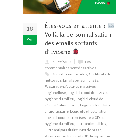
Êtes-vous en attente ?
18
Voilà la personnalisation
Avr
des emails sortants
d’EviSane
Par EviSane
Les
commentaires sont désactivés
Bons de commandes
,
Certificats de
nettoyage
,
Emails personnalisés
,
Facturation
,
factures massives
,
Légionellose
,
Logiciel cloud de la 3D et
hygiène du milieu
,
Logiciel cloud de
sécurité alimentaire
,
Logiciel cloud lutte
antiparasitaire
,
Logiciel de Facturation
,
Logiciel pour entreprises de la 3D et
hygiène du milieu
,
Lutte antinuisibles
,
Lutte antiparasitaire
,
Mot de passe
,
Programme cloud de la 3D
,
Programme