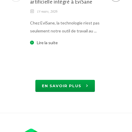
artificielle intégré à EviSane
laborato
intellige
13 mars, 2026
28 octobre
Chez EviSane, la technologie n’est pas
seulement notre outil de travail au ...
Même si l’i
et son lanc
Lire la suite
Lire la 
EN SAVOIR PLUS