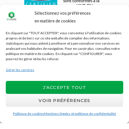
Sélectionnez vos préférences
en matière de cookies
En cliquant sur "TOUT ACCEPTER", vous consentez à l'utilisation de cookies
propres et de tiers sur ce site web afin de compiler des informations
statistiques qui nous aident à améliorer et à personnaliser nos services en
analysant vos habitudes de navigation. Pour en savoir plus, consultez notre
politique en matière de cookies. En cliquant sur "CONFIGURER", vous
pourrez les gérer et/ou les refuser.
Gérer les services
J’ACCEPTE TOUT
VOIR PRÉFÉRENCES
Politique de cookies
Mentions légales et politique de confidentialité
Copyright © 2026
EviSane
| Conçu et
développé par
Evirom