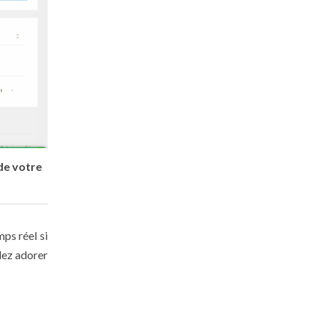
 de votre
mps réel si
lez adorer