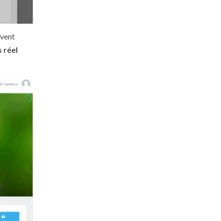
uvent
 réel