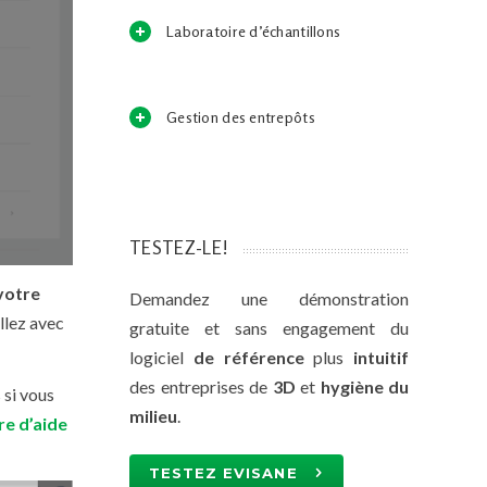
Laboratoire d’échantillons
Gestion des entrepôts
TESTEZ-LE!
votre
Demandez une démonstration
illez avec
gratuite et sans engagement du
logiciel
de référence
plus
intuitif
des entreprises de
3D
et
hygiène du
 si vous
milieu
.
re d’aide
TESTEZ EVISANE