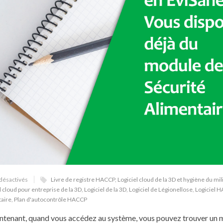
désactivés
Livre de registre HACCP
,
Logiciel cloud de la 3D et hygiène du mil
l cloud pour entreprise de la 3D
,
Logiciel de la 3D
,
Logiciel de Légionellose
,
Logiciel 
taire
,
Plan d'autocontrôle HACCP
intenant, quand vous accédez au système, vous pouvez trouver un