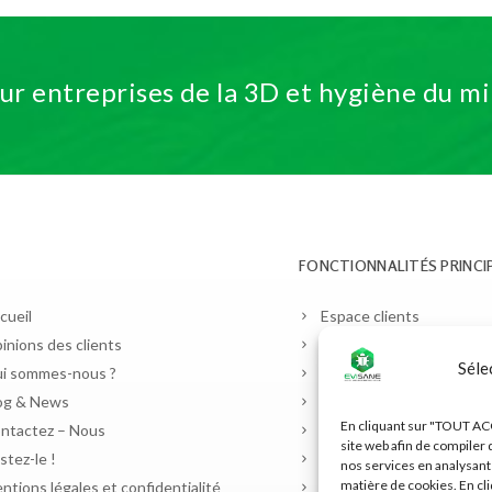
our entreprises de la 3D et hygiène du mi
FONCTIONNALITÉS PRINCI
cueil
Espace clients
inions des clients
Planning et contrats
Séle
i sommes-nous ?
Lutte antiparasitaire
og & News
Contrôle de la légionello
En cliquant sur "TOUT ACC
ntactez – Nous
Gestion HACCP
site web afin de compiler 
stez-le !
Laboratoire d’échantillon
nos services en analysant 
matière de cookies. En cl
ntions légales et confidentialité
Entrepôts et véhicules