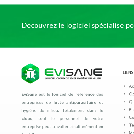
Découvrez le logiciel spécialisé p
LIENS
Ac
Op
EviSane
est le
logiciel de référence
des
Qu
entreprises de
lutte antiparasitaire
et
Bl
hygiène du milieu. Totalement
dans le
Co
cloud
, tout le personnel de votre
Te
entreprise peut travailler simultanément
en
Me