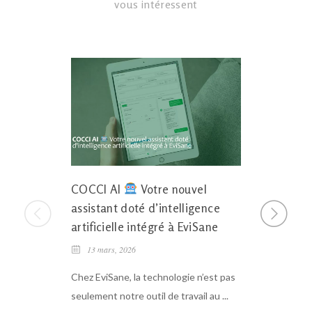
vous intéressent
COCCI AI
Votre nouvel
Nouveau
assistant doté d’intelligence
agenda, c
artificielle intégré à EviSane
laborato
intellige
13 mars, 2026
28 octobre
Chez EviSane, la technologie n’est pas
seulement notre outil de travail au ...
Même si l’i