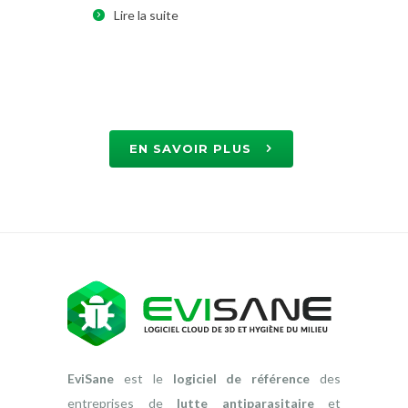
et son lanc
Lire la suite
Lire la 
EN SAVOIR PLUS
EviSane
est le
logiciel de référence
des
entreprises de
lutte antiparasitaire
et