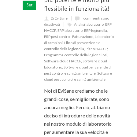
Set
flessibile in funzionalità!
Di EviSane
I commenti sono
disattivati
Analisi laboratorio
,
ERP
HACCP
,
ERP laboratorio
,
ERP legionella
,
ERP pest control
,
Fatturazione
,
Laboratorio
di campioni
,
Libro di prevenzione e
controllo della legionella
,
Piano HACCP
,
Programma controllo della legionellosi
,
Software cloud HACCP
,
Software cloud
laboratorio
,
Software cloud per aziende di
pest control e sanità ambientale
,
Software
cloud pest control e sanità ambientale
Noi di EviSane crediamo che le
grandi cose, se migliorate, sono
ancora meglio. Perciò, abbiamo
deciso di introdurre delle novità
nel nostro modulo di laboratorio
per aumentare la sua velocità e