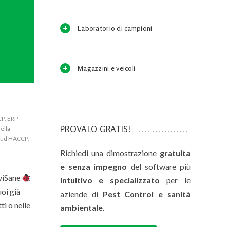
Laboratorio di campioni
Magazzini e veicoli
CP
,
ERP
PROVALO GRATIS!
ella
loud HACCP
,
Richiedi una dimostrazione
gratuita
e senza impegno
del software più
viSane
intuitivo e specializzato
per le
uoi già
aziende di
Pest Control e sanità
ti o nelle
ambientale.