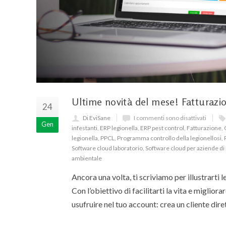
Ultime novità del mese! Fatturazio
24
Di EviSane
I commenti sono disattivati
Gen
infestanti
,
ERP legionella
,
ERP pest control
,
Fatturazione
,
legionella
,
PPCL
,
Programma controllo della legionellosi
,
Software cloud laboratorio
,
Software cloud per aziende di 
ambientale
Ancora una volta, ti scriviamo per illustrarti 
Con l’obiettivo di facilitarti la vita e migliorar
usufruire nel tuo account: crea un cliente dire