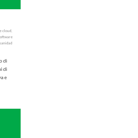
e cloud
,
oftware
sanidad
o di
i di
va e