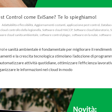
est Control come EviSane? Te lo spieghiamo!
Adattabilità e flessibilità
,
Aggiornamenti costanti
,
applicazione pest control
,
Databas
cloud controllo della legionella
,
Software cloud HACCP
,
Software cloud laboratorio
,
S
ware cloud sanità ambientale
,
software control plagas
,
software en la nube
,
software 
trol e sanità ambientale è fondamentale per migliorare il rendiment
biamenti e la crescita tecnologica stimolano l’adozione di programm
utomatizzare attività quotidiane, ottimizzare l’efficienza lavorati
organizzare le informazioni nel cloud in modo