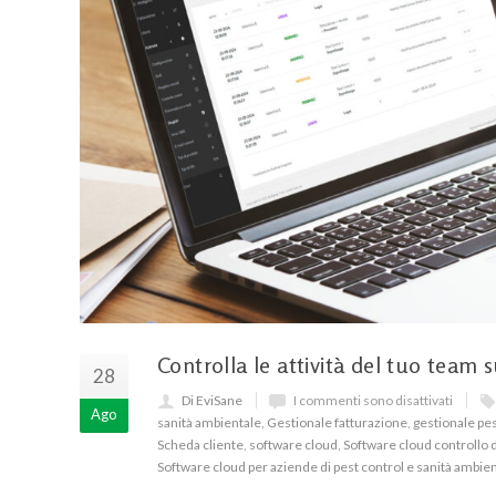
Controlla le attività del tuo team 
28
Di EviSane
I commenti sono disattivati
Ago
sanità ambientale
,
Gestionale fatturazione
,
gestionale pes
Scheda cliente
,
software cloud
,
Software cloud controllo d
Software cloud per aziende di pest control e sanità ambie