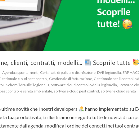
ne, clienti, contratti, modelli…
Scoprile tutte
Agenda appuntamenti
,
Certificati di pulizia e disinfezione
,
DVR legionella
,
ERP HAC
Gestionale cloud pest control
,
Gestionale di fatturazione
,
Gestionale per il controllo d
PSL
,
Schemi idraulici legionella
,
Software cloud controllo della legionella
,
Software c
pest control e sanità ambientale
,
software cloud pest control
,
software cloud sanità
le ultime novità che i nostri developers
hanno implementato su E
e la tua produttività, ti illustriamo in seguito tutte le novità di cui p
ttamente dall’agenda, modifica l’ordine dei concetti nei tuoi contrat