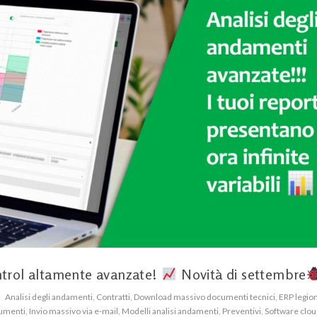
ontrol altamente avanzate!
Novità di settembre
Analisi degli andamenti
,
Contratti
,
Download massivo documenti tecnici
,
ERP legion
cumenti
,
Invio massivo via e-mail
,
Modelli analisi andamenti
,
Preventivi
,
Software clou