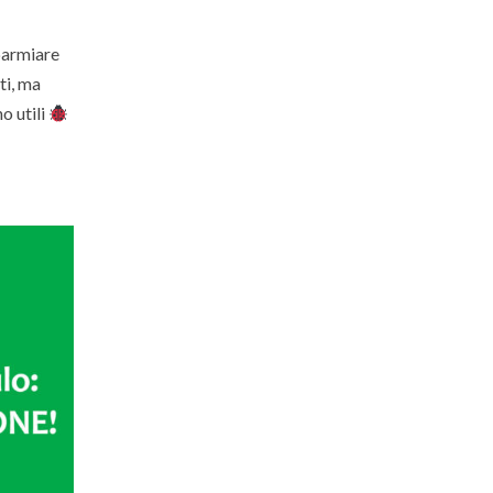
sparmiare
ti, ma
o utili