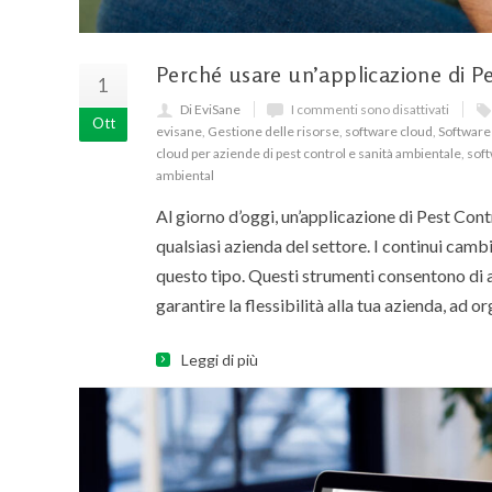
Perché usare un’applicazione di P
1
Di EviSane
I commenti sono disattivati
Ott
evisane
,
Gestione delle risorse
,
software cloud
,
Software 
cloud per aziende di pest control e sanità ambientale
,
soft
ambiental
Al giorno d’oggi, un’applicazione di Pest Con
qualsiasi azienda del settore. I continui cam
questo tipo. Questi strumenti consentono di a
garantire la flessibilità alla tua azienda, ad 
Leggi di più