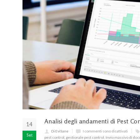
Analisi degli andamenti di Pest C
14
Di EviSane
I commenti sono disattivati
Set
pest control
,
gestionale pest control
,
Invio massivo di do