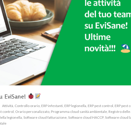
su EviSane!
Attività
,
Controllo orario
,
ERP infestanti
,
ERP legionella
,
ERP pest control
,
ERP pest c
t control
,
Orario personalizzato
,
Programma cloud sanità ambientale
,
Registro delle 
ella legionella
,
Software cloud fatturazione
,
Software cloud HACCP
,
Software cloud l
ntale