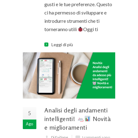
gusti e le tue preferenze. Questo
ci ha permesso di sviluppare e
introdurre strumenti che ti
torneranno utili
Oggi ti
Leggi di più
Analisi degli andamenti
5
intelligenti!
Novità
Ago
e miglioramenti
Di EviSane
I commenti sono