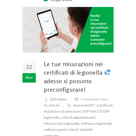
Le tue misurazioni nei
22
certificati di legionella
Nov
adesso si possono
preconfigurare!
Di EviSane
I commenti sono
disattivati
Aumento IPC
,
Certificati
di pulizia e disinfezione
,
ERP HACCP
,
ERP
legionella
,
Lista di appuntamenti
,
Misurazioni legionella
,
Software legionella
,
software pest control
,
Variabili
contratto