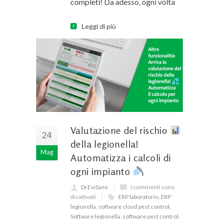
completi! Da adesso, ogni volta
Leggi di più
Valutazione del rischio
24
della legionella!
Mag
Automatizza i calcoli di
ogni impianto
Di EviSane
I commenti sono
disattivati
ERP laboratorio
,
ERP
legionella
,
software cloud pest control
,
Software legionella
,
software pest control
,