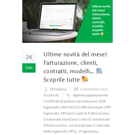
Ultime novità del mese!
24
Fatturazione, clienti,
Gen
contratti, modelli…
Scoprile tutte
Di EviSane
I commenti sono
disattivati
Agenda appuntamenti
,
Certificati di pulizia e disinfezione
,
DVR
legionella
,
ERP HACCP
,
ERP infestanti
,
ERP
legionella
,
ERP pest control
,
Fatturazione
,
Gestionale cloud pest control
,
Gestionale
di fatturazione
,
Gestionale per il controllo
della legionella
,
PPCL
,
Programma