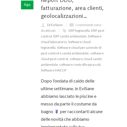
Ago
fatturazione, area clienti,
geolocalizzazioni…
Di EviSane
I commenti sono
disattivati
ERP legionella
,
ERP pest
control
,
ERP sanità ambientale
,
Software
cloud laboratorio
,
Software cloud
legionella
,
Software cloud per aziende di
pest control e sanità ambientale
,
software
cloud pest control
,
software cloud sanità
ambientale
,
software controllo parassiti
,
Software HACCP
Dopo l’ondata di caldo delle
ultime settimane, in EviSane
abbiamo lasciato le piscine e
messo da parte il costume da
bagno
per raccontarti alcune
delle novità che abbiamo
implementato sulla tua