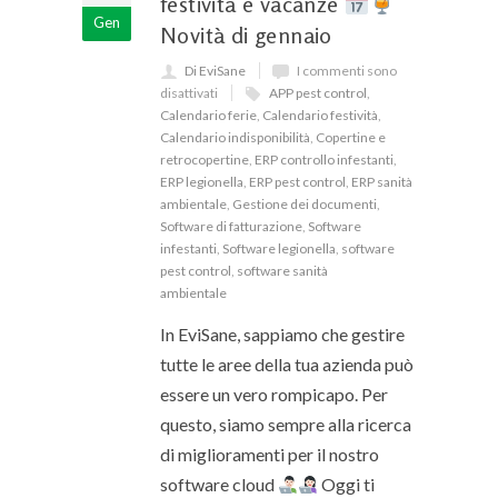
festività e vacanze
Gen
Novità di gennaio
Di EviSane
I commenti sono
disattivati
APP pest control
,
Calendario ferie
,
Calendario festività
,
Calendario indisponibilità
,
Copertine e
retrocopertine
,
ERP controllo infestanti
,
ERP legionella
,
ERP pest control
,
ERP sanità
ambientale
,
Gestione dei documenti
,
Software di fatturazione
,
Software
infestanti
,
Software legionella
,
software
pest control
,
software sanità
ambientale
In EviSane, sappiamo che gestire
tutte le aree della tua azienda può
essere un vero rompicapo. Per
questo, siamo sempre alla ricerca
di miglioramenti per il nostro
software cloud
Oggi ti