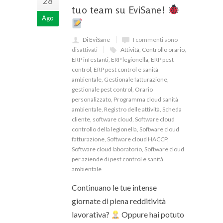
28
tuo team su EviSane!
Ago
Di EviSane
I commenti sono
disattivati
Attività
,
Controllo orario
,
ERP infestanti
,
ERP legionella
,
ERP pest
control
,
ERP pest control e sanità
ambientale
,
Gestionale fatturazione
,
gestionale pest control
,
Orario
personalizzato
,
Programma cloud sanità
ambientale
,
Registro delle attività
,
Scheda
cliente
,
software cloud
,
Software cloud
controllo della legionella
,
Software cloud
fatturazione
,
Software cloud HACCP
,
Software cloud laboratorio
,
Software cloud
per aziende di pest control e sanità
ambientale
Continuano le tue intense
giornate di piena redditività
lavorativa?
Oppure hai potuto