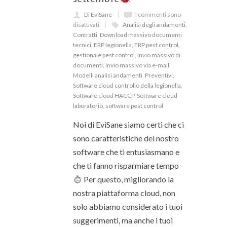
Di EviSane
I commenti sono
disattivati
Analisi degli andamenti
,
Contratti
,
Download massivo documenti
tecnici
,
ERP legionella
,
ERP pest control
,
gestionale pest control
,
Invio massivo di
documenti
,
Invio massivo via e-mail
,
Modelli analisi andamenti
,
Preventivi
,
Software cloud controllo della legionella
,
Software cloud HACCP
,
Software cloud
laboratorio
,
software pest control
Noi di EviSane siamo certi che ci
sono caratteristiche del nostro
software che ti entusiasmano e
che ti fanno risparmiare tempo
Per questo, migliorando la
nostra piattaforma cloud, non
solo abbiamo considerato i tuoi
suggerimenti, ma anche i tuoi