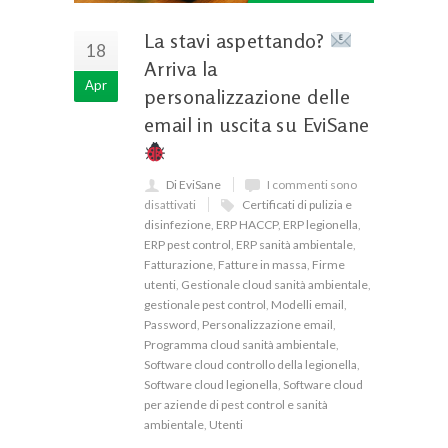
La stavi aspettando?
18
Arriva la
Apr
personalizzazione delle
email in uscita su EviSane
Di EviSane
I commenti sono
disattivati
Certificati di pulizia e
disinfezione
,
ERP HACCP
,
ERP legionella
,
ERP pest control
,
ERP sanità ambientale
,
Fatturazione
,
Fatture in massa
,
Firme
utenti
,
Gestionale cloud sanità ambientale
,
gestionale pest control
,
Modelli email
,
Password
,
Personalizzazione email
,
Programma cloud sanità ambientale
,
Software cloud controllo della legionella
,
Software cloud legionella
,
Software cloud
per aziende di pest control e sanità
ambientale
,
Utenti