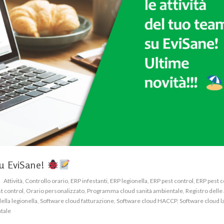
su EviSane!
Attività
,
Controllo orario
,
ERP infestanti
,
ERP legionella
,
ERP pest control
,
ERP pest c
t control
,
Orario personalizzato
,
Programma cloud sanità ambientale
,
Registro delle 
ella legionella
,
Software cloud fatturazione
,
Software cloud HACCP
,
Software cloud l
ntale