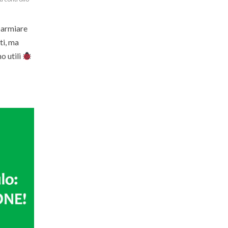
sparmiare
ti, ma
o utili