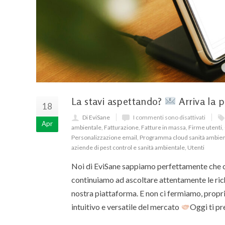
La stavi aspettando?
Arriva la p
18
Di EviSane
I commenti sono disattivati
Apr
ambientale
,
Fatturazione
,
Fatture in massa
,
Firme utenti
,
Personalizzazione email
,
Programma cloud sanità ambien
aziende di pest control e sanità ambientale
,
Utenti
Noi di EviSane sappiamo perfettamente che o
continuiamo ad ascoltare attentamente le richi
nostra piattaforma. E non ci fermiamo, propri
intuitivo e versatile del mercato
Oggi ti p