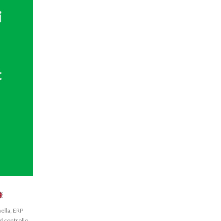
ella
,
ERP
d controllo