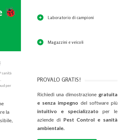
Laboratorio di campioni
Magazzini e veicoli
 sanità
PROVALO GRATIS!
d
,
oud per
Richiedi una dimostrazione
gratuita
e senza impegno
del software più
he
intuitivo e specializzato
per le
re la
aziende di
Pest Control e sanità
ibile,
ambientale.