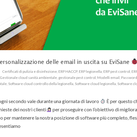
ersonalizzazione delle email in uscita su EviSane
Certificati di pulizia e disinfezione
,
ERP HACCP
,
ERP legionella
,
ERP pest control
,
ERP
Gestionale cloud sanità ambientale
,
gestionale pest control
,
Modelli email
,
Passwor
tale
,
Software cloud controllo della legionella
,
Software cloud legionella
,
Software cl
gni secondo vale durante una giornata di lavoro
È per questo c
este dei nostri clienti
per proseguire con l’obiettivo di migliora
o per mantenere la nostra posizione di software più completo, fless
resentiamo