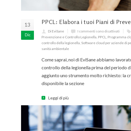
PPCL: Elabora i tuoi Piani di Prev
13
Di EviSane
I commenti sono disattivati
Dic
Prevenzione e Controllo Legionella
,
PPCL
,
Programma clo
controllo della legionella
,
Software cloud per aziende di pe
sanità ambientale
Come saprai, noi di EviSane abbiamo lavorato s
controllo della legionella prima del periodo
aggiunto uno strumento molto richiesto: la c
disponibile la sezione
Leggi di più