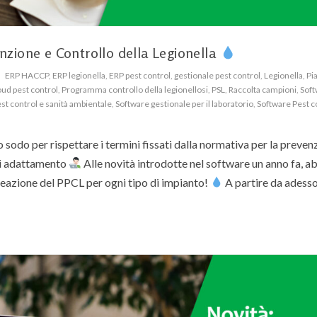
enzione e Controllo della Legionella
ERP HACCP
,
ERP legionella
,
ERP pest control
,
gestionale pest control
,
Legionella
,
Pia
ud pest control
,
Programma controllo della legionellosi
,
PSL
,
Raccolta campioni
,
Soft
st control e sanità ambientale
,
Software gestionale per il laboratorio
,
Software Pest c
odo per rispettare i termini fissati dalla normativa per la prevenz
 di adattamento
Alle novità introdotte nel software un anno fa, 
reazione del PPCL per ogni tipo di impianto!
A partire da adesso