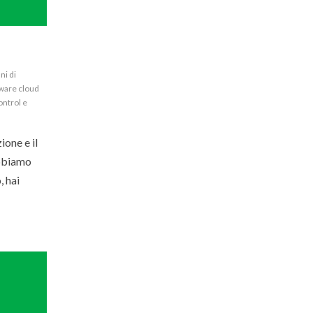
ni di
ware cloud
ontrol e
ione e il
abbiamo
, hai