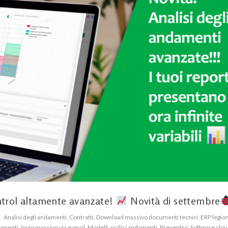
ontrol altamente avanzate!
Novità di settembre
Analisi degli andamenti
,
Contratti
,
Download massivo documenti tecnici
,
ERP legion
cumenti
,
Invio massivo via e-mail
,
Modelli analisi andamenti
,
Preventivi
,
Software clou