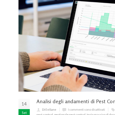
Analisi degli andamenti di Pest C
14
Di EviSane
I commenti sono disattivati
Set
pest control
,
gestionale pest control
,
Invio massivo di do