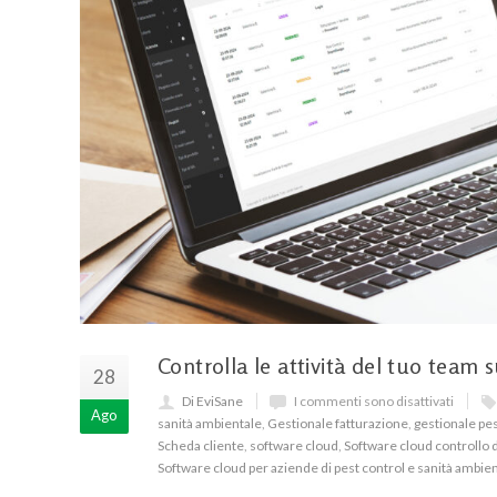
Controlla le attività del tuo team 
28
Di EviSane
I commenti sono disattivati
Ago
sanità ambientale
,
Gestionale fatturazione
,
gestionale pes
Scheda cliente
,
software cloud
,
Software cloud controllo d
Software cloud per aziende di pest control e sanità ambie