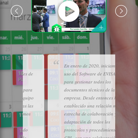
En enero de 2020, iniciamos el
E
es de
uso del Software de EVISANE,
m
para gestionar todos los
c
para
documentos técnicos de la
u
quipo
empresa. Desde entonces hemos
s
s las
establecido una relación muy
e
mos
estrecha de colaboración y
e
adaptación de todos los
e
do
protocolos y procedimientos de
h
e
CPL, con una colaboración