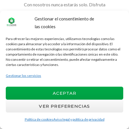
Con nosotros nunca estarás solo. Disfruta
de soporte telefónico y por email siempre
Gestionar el consentimiento de
que lo necesites.
las cookies
Para ofrecer las mejores experiencias, utilizamos tecnologías como las
cookies para almacenar y/o acceder a la información del dispositivo. El
consentimiento de estas tecnologías nos permitirá procesar datos como el
comportamiento de navegación o las identificaciones únicas en este sitio.
No consentir o retirar el consentimiento, puede afectar negativamente a
Zona de ayuda 24/7
ciertas características y funciones.
Disfruta de un práctico, amplio y potente
Gestionar los servicios
centro de ayuda con manuales y vídeos,
disponible las 24 horas del día.
ACEPTAR
VER PREFERENCIAS
Política de cookies
Aviso legal y política de privacidad