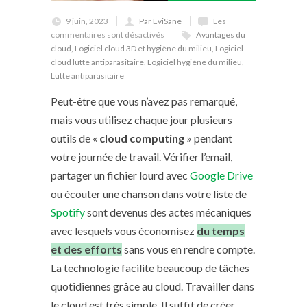
9 juin, 2023
Par EviSane
Les
commentaires sont désactivés
Avantages du
cloud
,
Logiciel cloud 3D et hygiène du milieu
,
Logiciel
cloud lutte antiparasitaire
,
Logiciel hygiène du milieu
,
Lutte antiparasitaire
Peut-être que vous n’avez pas remarqué,
mais vous utilisez chaque jour plusieurs
outils de «
cloud computing
» pendant
votre journée de travail. Vérifier l’email,
partager un fichier lourd avec
Google Drive
ou écouter une chanson dans votre liste de
Spotify
sont devenus des actes mécaniques
avec lesquels vous économisez
du temps
et des efforts
sans vous en rendre compte.
La technologie facilite beaucoup de tâches
quotidiennes grâce au cloud. Travailler dans
le cloud est très simple. Il suffit de créer